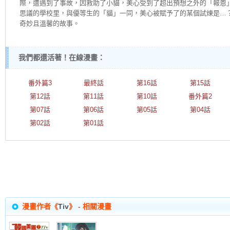
際，遭遇到了事故，因救助了小貓，美心受到了超出預想之外的「報恩」
思議的學校里，與優等生的「貓」一同，美心被賦予了的某個試煉是…？
奇妙且溫馨的故事。
我們都還活著！在線漫畫：
番外篇3
最終話
第16話
第15話
第12話
第11話
第10話
番外篇2
第07話
第06話
第05話
第04話
第02話
第01話
漫畫作者《
Tiv
》 - 相關漫畫