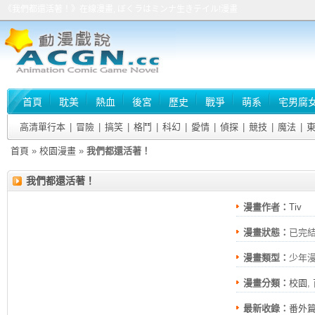
《我們都還活著！》在線漫畫, ぼくラはミンナ生きテイル!漫畫
首頁
耽美
熱血
後宮
歷史
戰爭
萌系
宅男腐
高清單行本
|
冒險
|
搞笑
|
格鬥
|
科幻
|
愛情
|
偵探
|
競技
|
魔法
|
首頁
»
校園漫畫
»
我們都還活著！
我們都還活著！
漫畫作者：
Tiv
漫畫狀態：
已完
漫畫類型：
少年
漫畫分類：
校園
,
最新收錄：
番外篇