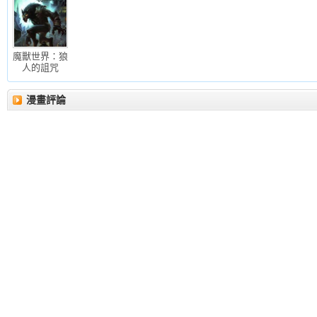
魔獸世界：狼
人的詛咒
漫畫評論