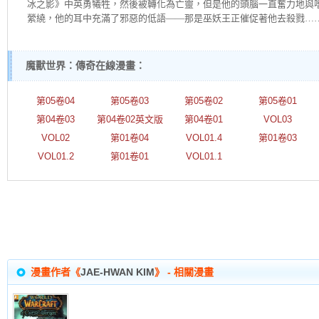
冰之影》中英勇犧牲，然後被轉化為亡靈，但是他的頭腦一直奮力地與
縈繞，他的耳中充滿了邪惡的低語——那是巫妖王正催促著他去殺戮…
魔獸世界：傳奇在線漫畫：
第05卷04
第05卷03
第05卷02
第05卷01
第04卷03
第04卷02英文版
第04卷01
VOL03
VOL02
第01卷04
VOL01.4
第01卷03
VOL01.2
第01卷01
VOL01.1
漫畫作者《
JAE-HWAN KIM
》 - 相關漫畫