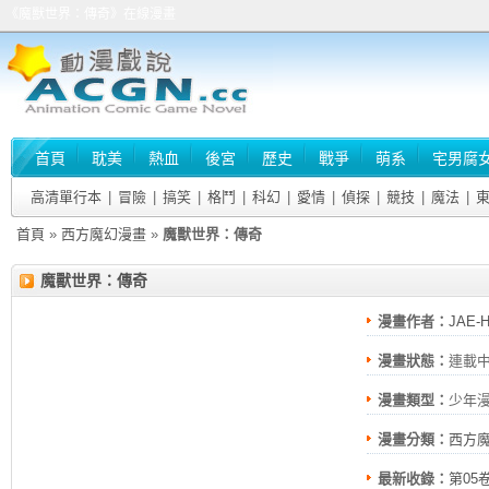
《魔獸世界：傳奇》在線漫畫
首頁
耽美
熱血
後宮
歷史
戰爭
萌系
宅男腐
高清單行本
|
冒險
|
搞笑
|
格鬥
|
科幻
|
愛情
|
偵探
|
競技
|
魔法
|
首頁
»
西方魔幻漫畫
»
魔獸世界：傳奇
魔獸世界：傳奇
漫畫作者：
JAE-
漫畫狀態：
連載
漫畫類型：
少年
漫畫分類：
西方
最新收錄：
第05卷