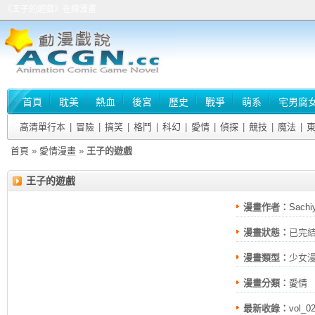
《王子的遊戲》在線漫畫
首頁
耽美
熱血
後宮
歷史
戰爭
萌系
宅男腐
高清單行本
|
冒險
|
搞笑
|
格鬥
|
科幻
|
愛情
|
偵探
|
競技
|
魔法
|
首頁
»
愛情漫畫
»
王子的遊戲
王子的遊戲
漫畫作者：
Sachi
漫畫狀態：
已完
漫畫類型：
少女
漫畫分類：
愛情
最新收錄：
vol_0