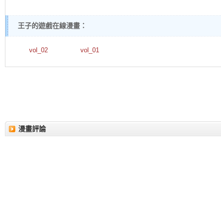
王子的遊戲在線漫畫：
vol_02
vol_01
漫畫評論