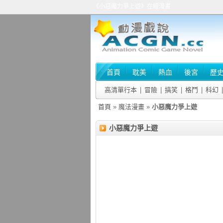
《小惡魔力爭上遊》在線漫畫
首頁
耽美
熱血
後宮
歷
高清單行本
|
冒險
|
搞笑
|
格鬥
|
科幻
|
首頁
»
魔法漫畫
»
小惡魔力爭上遊
小惡魔力爭上遊