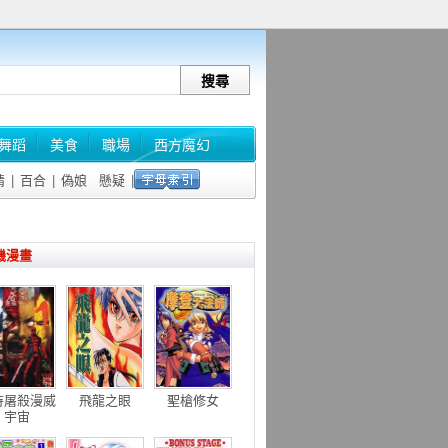
舞蹈
美食
職場
西方魔幻
情
|
百合
|
偽娘
懸疑
|
機漫畫
侍屠殺漫威
飛龍之眼
聖槍修女
宇宙