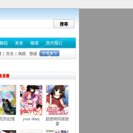
舞蹈
美食
職場
西方魔幻
情
|
百合
|
偽娘
懸疑
|
機漫畫
花的記憶
your diary
超透明同居戀
愛