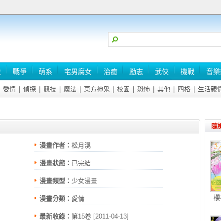
史
戰爭
萌系
宅男腐女
治癒
勵志
武俠
機戰
音樂
愛情
|
偵探
|
競技
|
魔法
|
東方神鬼
|
校園
|
恐怖
|
其他
|
四格
|
生活親
隨
漫畫作者：
松月滉
漫畫狀態：
已完結
漫畫類型：
少女漫畫
櫻
漫畫分類：
愛情
最新收錄：
第15卷
[2011-04-13]