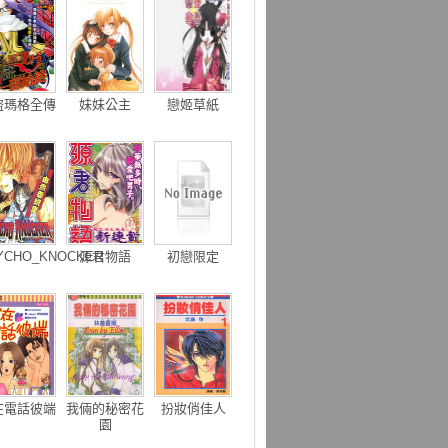
盜瑪格全傳
妹妹公主
戀姬草紙
YCHO_KNOCKER
源君物語
初戀限定
在電話彼端
我倆的秘密花
扮妝俏佳人
園