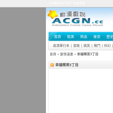
《幸福喫茶3丁目》在線漫畫
首頁
耽美
熱血
後宮
歷
高清單行本
|
冒險
|
搞笑
|
格鬥
|
科幻
|
首頁
»
愛情漫畫
»
幸福喫茶3丁目
幸福喫茶3丁目