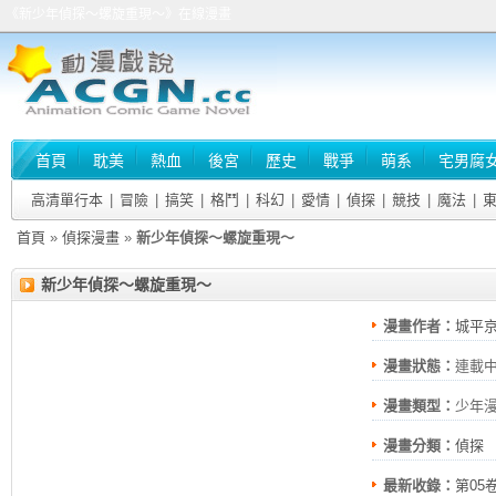
《新少年偵探～螺旋重現～》在線漫畫
首頁
耽美
熱血
後宮
歷史
戰爭
萌系
宅男腐
高清單行本
|
冒險
|
搞笑
|
格鬥
|
科幻
|
愛情
|
偵探
|
競技
|
魔法
|
首頁
»
偵探漫畫
»
新少年偵探～螺旋重現～
新少年偵探～螺旋重現～
漫畫作者：
城平
漫畫狀態：
連載
漫畫類型：
少年
漫畫分類：
偵探
最新收錄：
第05