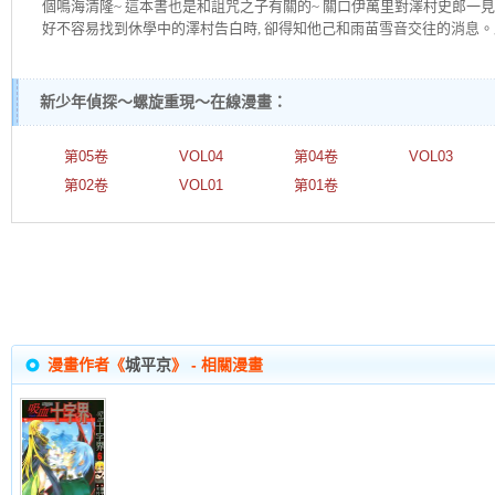
個鳴海清隆~ 這本書也是和詛咒之子有關的~ 關口伊萬里對澤村史郎一見
好不容易找到休學中的澤村告白時, 卻得知他己和雨苗雪音交往的消息。此
新少年偵探～螺旋重現～在線漫畫：
第05卷
VOL04
第04卷
VOL03
第02卷
VOL01
第01卷
漫畫作者《
城平京
》 - 相關漫畫