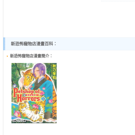
新恐怖寵物店漫畫百科：
新恐怖寵物店漫畫簡介：