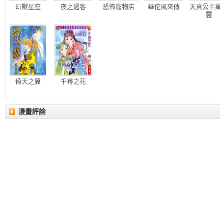
幻獸星座
夜之過客
恐怖寵物店
華佗風來傳
天真公主
靈
倚天之翼
千尋之花
漫畫評論