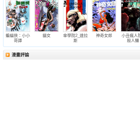
蝙蝠俠：小小
貓女
傘學院2_達拉
神奇女郎
小丑瘋人
哥譚
斯
殺人鱷
漫畫評論