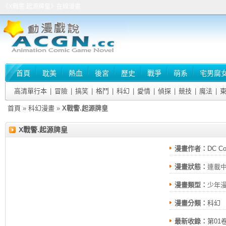
《X戰警.起源牌皇》在線漫畫
首頁
耽美
熱血
後宮
歷史
戰爭
萌系
宅男腐
高清單行本
|
冒險
|
搞笑
|
格鬥
|
科幻
|
愛情
|
偵探
|
競技
|
魔法
|
首頁
»
科幻漫畫
»
X戰警.起源牌皇
X戰警.起源牌皇
漫畫作者：
DC Co
漫畫狀態：
連載
漫畫類型：
少年
漫畫分類：
科幻
最新收錄：
第01