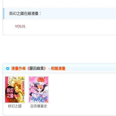
妖幻之國在線漫畫：
VOL01
漫畫作者《
藤田麻貴
》 - 相關漫畫
妖幻之國
白衣羅曼史