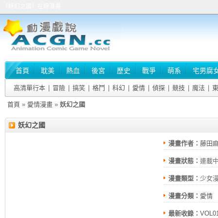
《妖幻之國》在線漫畫
首頁
耽美
熱血
後宮
歷史
戰爭
萌系
宅男腐
高清單行本
|
冒險
|
搞笑
|
格鬥
|
科幻
|
愛情
|
偵探
|
競技
|
魔法
|
首頁
»
愛情漫畫
»
妖幻之國
妖幻之國
漫畫作者：
藤田
漫畫狀態：
連載
漫畫類型：
少女
漫畫分類：
愛情
最新收錄：
VOL0