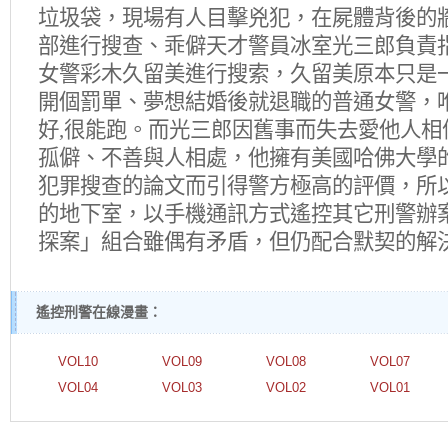
垃圾袋，現場有人目擊兇犯，在屍體背後的
部進行搜查、乖僻天才警員冰室光三郎負責
女警彩木久留美進行搜索，久留美原本只是
開個罰單、夢想結婚後就退職的普通女警，
好,很能跑。而光三郎因舊事而失去愛他人相
孤僻、不善與人相處，他擁有美國哈佛大學
犯罪搜查的論文而引得警方極高的評價，所
的地下室，以手機通訊方式遙控其它刑警辦
探案」組合雖偶有矛盾，但仍配合默契的解
遙控刑警在線漫畫：
VOL10
VOL09
VOL08
VOL07
VOL04
VOL03
VOL02
VOL01