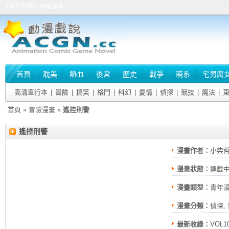
《遙控刑警》在線漫畫
首頁
耽美
熱血
後宮
歷史
戰爭
萌系
宅男腐
高清單行本
|
冒險
|
搞笑
|
格鬥
|
科幻
|
愛情
|
偵探
|
競技
|
魔法
|
首頁
»
冒險漫畫
»
遙控刑警
遙控刑警
漫畫作者：
小柴
漫畫狀態：
連載
漫畫類型：
青年
漫畫分類：
偵探
,
最新收錄：
VOL1