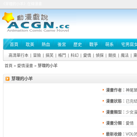
《芽理的小羊》在線漫畫
首頁
耽美
熱血
後宮
歷史
戰爭
萌系
宅男腐
高清單行本
|
冒險
|
搞笑
|
格鬥
|
科幻
|
愛情
|
偵探
|
競技
|
魔法
|
首頁
»
愛情漫畫
»
芽理的小羊
芽理的小羊
漫畫作者：
神尾
漫畫狀態：
已完
漫畫類型：
少女
漫畫分類：
愛情
最新收錄：
VOL0