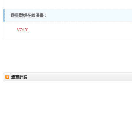
遊星戰姬在線漫畫：
VOL01
漫畫評論