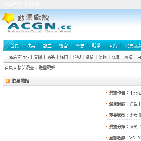
《遊星戰姬》在線漫畫
首頁
耽美
熱血
後宮
歷史
戰爭
萌系
宅男腐
高清單行本
|
冒險
|
搞笑
|
格鬥
|
科幻
|
愛情
|
偵探
|
競技
|
魔法
|
首頁
»
搞笑漫畫
»
遊星戰姬
遊星戰姬
漫畫作者：
甲斐透
漫畫狀態：
連載
漫畫類型：
少女
漫畫分類：
搞笑
,
最新收錄：
VOL0