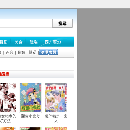
舞蹈
美食
職場
西方魔幻
情
|
百合
|
偽娘
懸疑
|
機漫畫
魔女相處的
甜蜜小郵差
我們都是一家
好方法
人