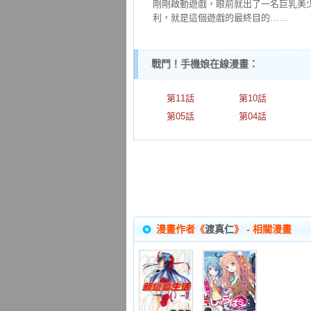
剛剛啟動遊戲，眼前就出了一名巨乳美
利，就是這個遊戲的最終目的……
戰鬥！手機娘在線漫畫：
第11話
第10話
第05話
第04話
漫畫作者《
渡真仁
》 - 相關漫畫