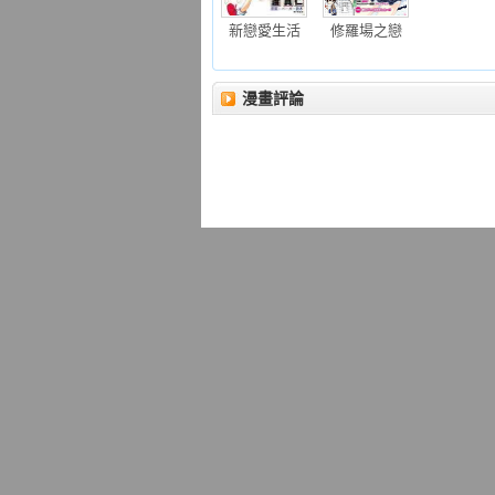
新戀愛生活
修羅場之戀
漫畫評論