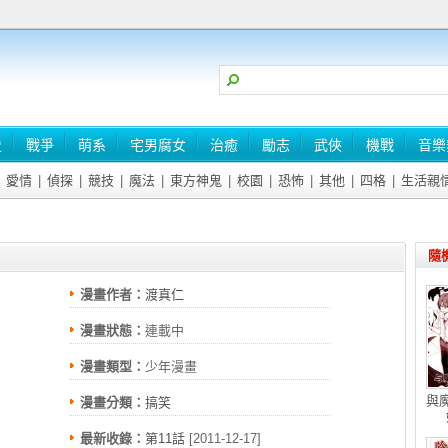
史
戰爭
萌系
宅男腐女
治癒
勵志
武俠
機戰
音樂
愛情
|
偵探
|
競技
|
魔法
|
東方神鬼
|
校園
|
恐怖
|
其他
|
四格
|
生活親
隨
漫畫作者：
渡真仁
漫畫狀態：
連載中
漫畫類型：
少年漫畫
與
漫畫分類：
搞笑
最新收錄：
第11話
[2011-12-17]