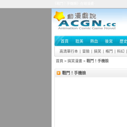
《戰鬥！手機娘》在線漫畫
首頁
耽美
熱血
後宮
歷
高清單行本
|
冒險
|
搞笑
|
格鬥
|
科幻
|
首頁
»
搞笑漫畫
»
戰鬥！手機娘
戰鬥！手機娘