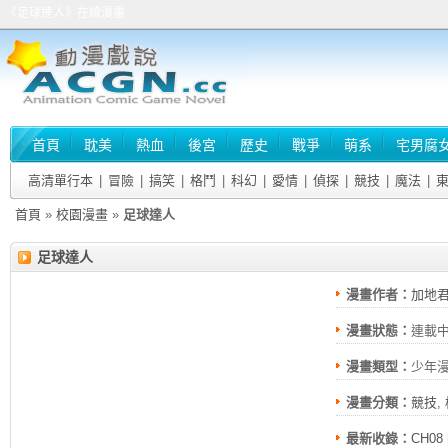
《足球達人》在線漫畫
首頁
耽美
熱血
後宮
歷史
戰爭
萌系
宅男腐
高清單行本
|
冒險
|
搞笑
|
格鬥
|
科幻
|
愛情
|
偵探
|
競技
|
魔法
|
首頁
»
校園漫畫
»
足球達人
足球達人
漫畫作者：
加地
漫畫狀態：
連載
漫畫類型：
少年
漫畫分類：
競技
,
最新收錄：
CH08