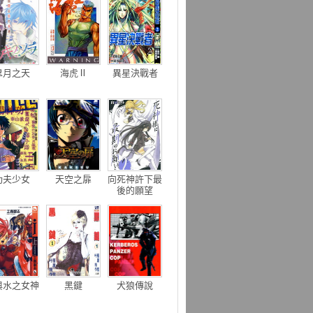
皐月之天
海虎Ⅱ
異星決戰者
功夫少女
天空之扉
向死神許下最
後的願望
與水之女神
黑鍵
犬狼傳說