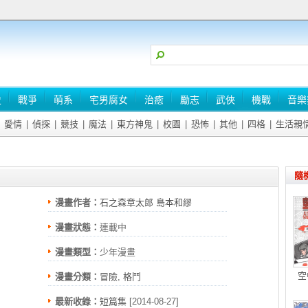
史
戰爭
萌系
宅男腐女
治癒
勵志
武俠
機戰
音樂
愛情
|
偵探
|
競技
|
魔法
|
東方神鬼
|
校園
|
恐怖
|
其他
|
四格
|
生活親
隨
漫畫作者：
石之森章太郎 島本和繆
漫畫狀態：
連載中
漫畫類型：
少年漫畫
空
漫畫分類：
冒險
,
格鬥
最新收錄：
短篇集
[2014-08-27]