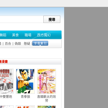
舞蹈
美食
職場
西方魔幻
情
|
百合
|
偽娘
懸疑
|
機漫畫
中雙響炮
青拳狼
喜媚歡太的效
勞