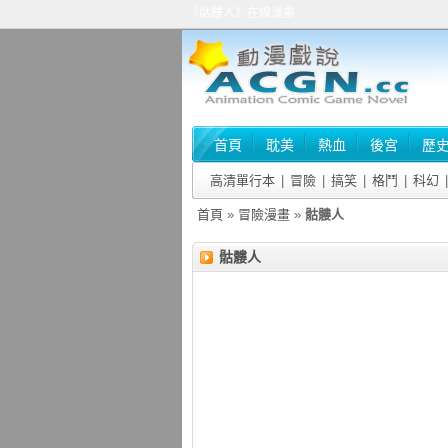
《骷髏人》在線漫畫
首頁
耽美
熱血
後宮
歷
高清單行本
|
冒險
|
搞笑
|
格鬥
|
科幻
|
首頁
»
冒險漫畫
»
骷髏人
骷髏人