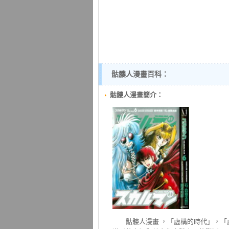
骷髏人漫畫百科：
骷髏人漫畫簡介：
骷髏人
漫畫 ，「虛構的時代」，