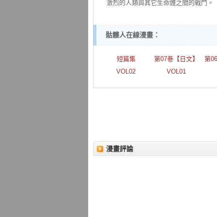
激烈的人類與其它生命體之間的戰鬥。
骷髏人在線漫畫：
短篇集
第07巻【日文】
第0
VOL02
VOL01
漫畫評論