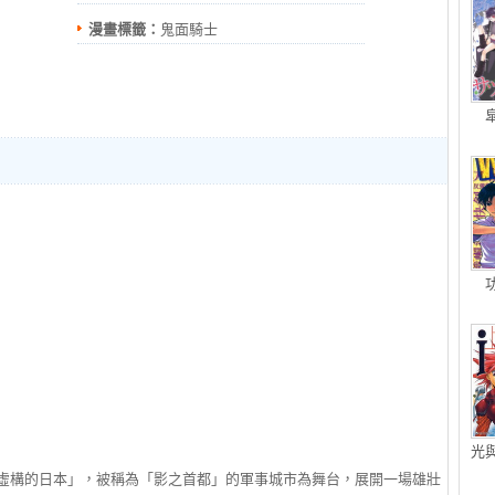
漫畫標籤：
鬼面騎士
光
「虛構的日本」，被稱為「影之首都」的軍事城市為舞台，展開一場雄壯