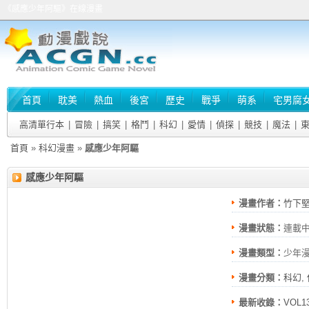
《感應少年阿驅》在線漫畫
首頁
耽美
熱血
後宮
歷史
戰爭
萌系
宅男腐
高清單行本
|
冒險
|
搞笑
|
格鬥
|
科幻
|
愛情
|
偵探
|
競技
|
魔法
|
首頁
»
科幻漫畫
»
感應少年阿驅
感應少年阿驅
漫畫作者：
竹下
漫畫狀態：
連載
漫畫類型：
少年
漫畫分類：
科幻
,
最新收錄：
VOL1