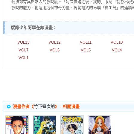
聽決都有異於常人的敏銳感。「每次快跑之後，我的」眼睛「就會出現
敏銳的能力，他運用這個神奇力量，揭開詛咒的島嶼「神生島」的連續
感應少年阿驅在線漫畫：
VOL13
VOL12
VOL11
VOL10
VOL7
VOL6
VOL5
VOL4
VOL1
漫畫作者《
竹下堅次朗
》 - 相關漫畫