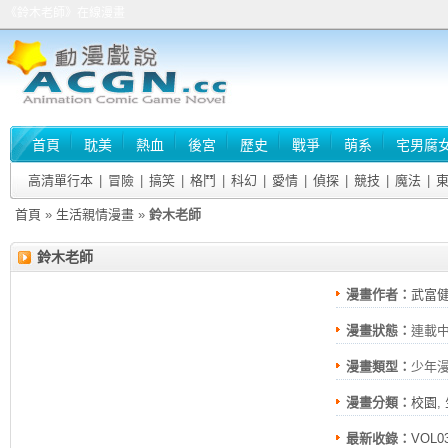
《鈴木老師》在線漫畫
首頁
耽美
熱血
後宮
歷史
戰爭
萌系
宅男腐
高清單行本
|
冒險
|
搞笑
|
格鬥
|
科幻
|
愛情
|
偵探
|
競技
|
魔法
|
首頁
»
生活親情漫畫
»
鈴木老師
鈴木老師
漫畫作者：
武富
漫畫狀態：
連載
漫畫類型：
少年
漫畫分類：
校園
,
最新收錄：
VOL0