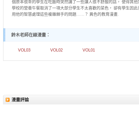
個原本很乖的學生在吃飯時突然講了一些讓人很不舒服的話， 使得其他
學校的營養午餐取消了一項大部分學生不太喜歡的菜色， 卻有學生因此
用他的智慧處理這些複雜棘手的問題……？ 異色的教育漫畫.
鈴木老師在線漫畫：
VOL03
VOL02
VOL01
漫畫評論