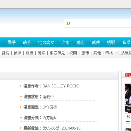
史
戰爭
萌系
宅男腐女
治癒
勵志
武俠
機戰
音樂
愛情
|
偵探
|
競技
|
魔法
|
東方神鬼
|
校園
|
恐怖
|
其他
|
四格
|
生活親
隨
漫畫作者：
DAN JOLLEY ROCIO
漫畫狀態：
連載中
ZUCCHI
漫畫類型：
少年漫畫
龍
漫畫分類：
西方魔幻
士
最新收錄：
第05-06話
[2014-08-16]