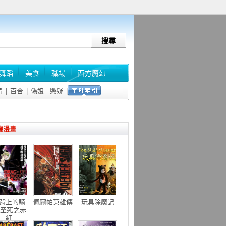
舞蹈
美食
職場
西方魔幻
情
|
百合
|
偽娘
懸疑
|
機漫畫
背上的騎
佩爾帕英雄傳
玩具除魔記
-至死之赤
紅