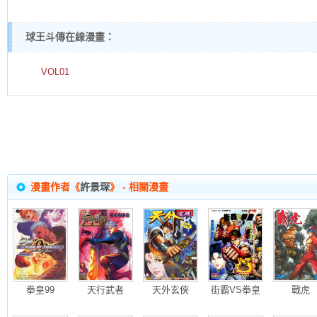
球王斗傳在線漫畫：
VOL01
漫畫作者《
許景琛
》 - 相關漫畫
拳皇99
天行武者
天外玄俠
街霸VS拳皇
戰虎