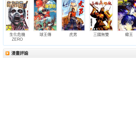
生化危機
球王傳
虎男
三國無雙
蠍王
ZERO
漫畫評論