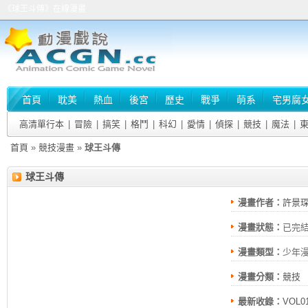
《球王斗傳》在線漫畫
首頁
耽美
熱血
後宮
歷史
戰爭
萌系
宅男腐
高清單行本
|
冒險
|
搞笑
|
格鬥
|
科幻
|
愛情
|
偵探
|
競技
|
魔法
|
首頁
»
競技漫畫
»
球王斗傳
球王斗傳
漫畫作者：
許景
漫畫狀態：
已完
漫畫類型：
少年
漫畫分類：
競技
最新收錄：
VOL0