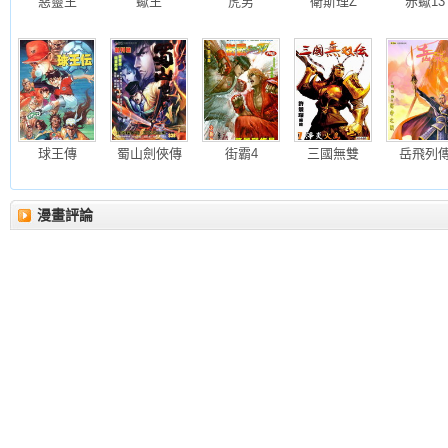
惡靈王
蠍王
虎男
衛斯理Z
赤蠍13
球王傳
蜀山劍俠傳
街霸4
三國無雙
岳飛列
漫畫評論