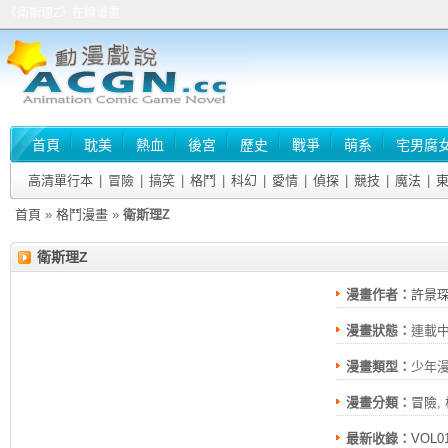
《衛斯理Z》在線漫畫
首頁
耽美
熱血
後宮
歷史
戰爭
萌系
宅男腐
高清單行本
|
冒險
|
搞笑
|
格鬥
|
科幻
|
愛情
|
偵探
|
競技
|
魔法
|
首頁
»
格鬥漫畫
»
衛斯理Z
衛斯理Z
漫畫作者：
許景
漫畫狀態：
連載
漫畫類型：
少年
漫畫分類：
冒險
,
最新收錄：
VOL01