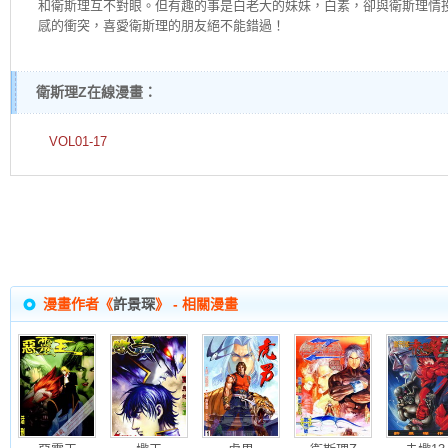
和衛斯理互不對眼。但有趣的事是白老大的妹妹，白素，卻與衛斯理情
感的衝突，喜愛衛斯理的朋友絕不能錯過！
衛斯理Z在線漫畫：
VOL01-17
漫畫作者《
許景琛
》 - 相關漫畫